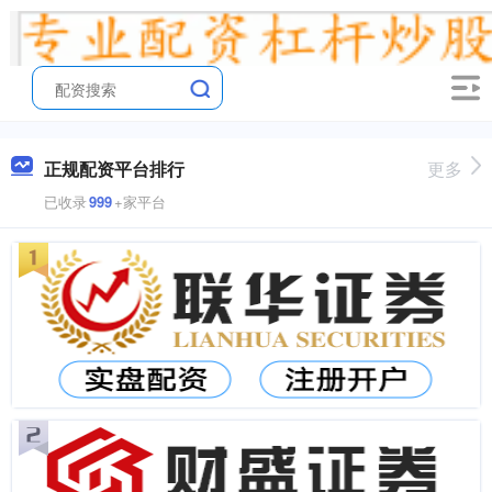
正规配资平台排行
更多
已收录
999
+家平台