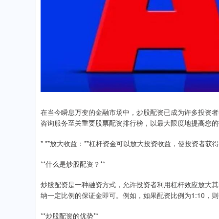
在当今瞬息万变的金融市场中，炒股配资已成为许多投资者
咨询服务至关重要股票配资排行榜，以最大限度地提高您的
* **放大收益：**杠杆资金可以放大投资收益，使投资者获
**什么是炒股配资？**
炒股配资是一种融资方式，允许投资者利用杠杆效应放大其
纳一定比例的保证金即可。例如，如果配资比例为1:10，则投
**炒股配资的优势**