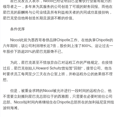
星巴克发言人表示，Niccol已经证明自己是餐饮行业最有能力的
领导者之一，多年来为其服务的公司创造了可观的财务回报。而他在
星巴克的薪酬将与公司业绩及所有利益相关者的共同成功直接挂钩，
星巴克坚信他将创造长期且源源不断的价值。
条件优厚
Niccol此前为墨西哥卷饼品牌Chipotle工作。在他执掌Chipotle的
六年期间，该公司利润增长近7倍，股价则上涨了800%。这让过去一
年股价下跌超20%的星巴克眼馋不已。
为此，星巴克甚至不惜放弃自己对远程工作的严格规定。在疫情
过后，星巴克创始人Howard Schultz曾短暂”回朝“，接管公司。他当
时要求员工每周至少三天在办公室上班，并称远程办公的效果很不理
想。
但是，被重金求聘的Niccol被允许进行一段时间的远程办公。他
不需要立刻搬到星巴克总部位于的西雅图，只需要在必要时前往公司
总部。Niccol短时间内将继续住在Chipotle总部所在的加利福尼亚州纽
波特海滩。