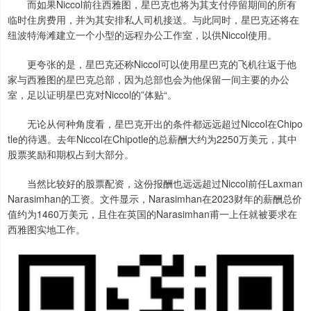
而如果Niccol前往西雅图，星巴克也将为其支付停留期间的所有
临时住房费用，并为其安排私人司机接送。与此同时，星巴克还将在
纽波特海滩建立一个小型的远程办公工作室，以供Niccol使用。
更夸张的是，星巴克还称Niccol可以使用星巴克的飞机往返于他
家与西雅图的星巴克总部，因为总部也会为他保留一间主要的办公
室，足以证明星巴克对Niccol的”体贴“。
无论从何种角度看，星巴克开出的条件都远远超过Niccol在Chipo
tle的待遇。去年Niccol在Chipotle的总薪酬大约为2250万美元，其中
股票奖励和期权占到大部分。
当然比较好的股票配资，这份报酬也远远超过Niccol前任Laxman
Narasimhan的工资。文件显示，Narasimhan在2023财年的薪酬总价
值约为1460万美元，且住在英国的Narasimhan甫一上任就被要求在
西雅图实地工作。