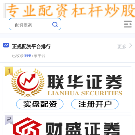
正规配资平台排行
更多
已收录
999
+家平台