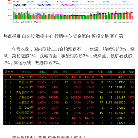
热点栏目 自选股 数据中心 行情中心 资金流向 模拟交易 客户端
午盘收盘，国内期货主力合约涨跌不一。焦煤、鸡蛋涨超3%，烧
碱、菜粕涨超2%。跌幅方面，碳酸锂跌超3%，燃料油、铁矿石跌超
2%，集运欧线、热卷跌近2%。
四轮提降逐步开启 双焦后市何去何从？