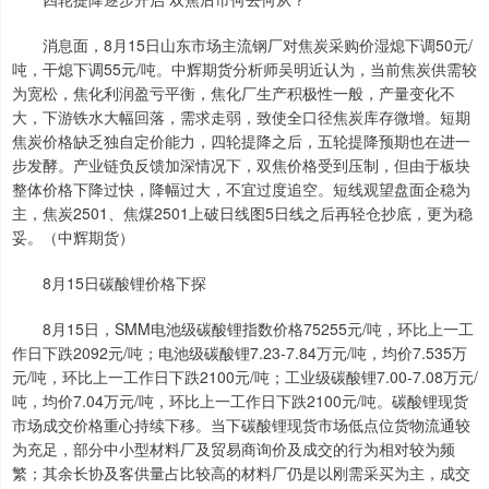
消息面，8月15日山东市场主流钢厂对焦炭采购价湿熄下调50元/
吨，干熄下调55元/吨。中辉期货分析师吴明近认为，当前焦炭供需较
为宽松，焦化利润盈亏平衡，焦化厂生产积极性一般，产量变化不
大，下游铁水大幅回落，需求走弱，致使全口径焦炭库存微增。短期
焦炭价格缺乏独自定价能力，四轮提降之后，五轮提降预期也在进一
步发酵。产业链负反馈加深情况下，双焦价格受到压制，但由于板块
整体价格下降过快，降幅过大，不宜过度追空。短线观望盘面企稳为
主，焦炭2501、焦煤2501上破日线图5日线之后再轻仓抄底，更为稳
妥。（中辉期货）
8月15日碳酸锂价格下探
8月15日，SMM电池级碳酸锂指数价格75255元/吨，环比上一工
作日下跌2092元/吨；电池级碳酸锂7.23-7.84万元/吨，均价7.535万
元/吨，环比上一工作日下跌2100元/吨；工业级碳酸锂7.00-7.08万元/
吨，均价7.04万元/吨，环比上一工作日下跌2100元/吨。碳酸锂现货
市场成交价格重心持续下移。当下碳酸锂现货市场低点位货物流通较
为充足，部分中小型材料厂及贸易商询价及成交的行为相对较为频
繁；其余长协及客供量占比较高的材料厂仍是以刚需采买为主，成交