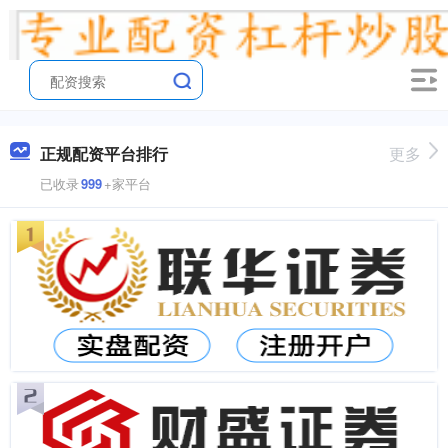
正规配资平台排行
更多
已收录
999
+家平台