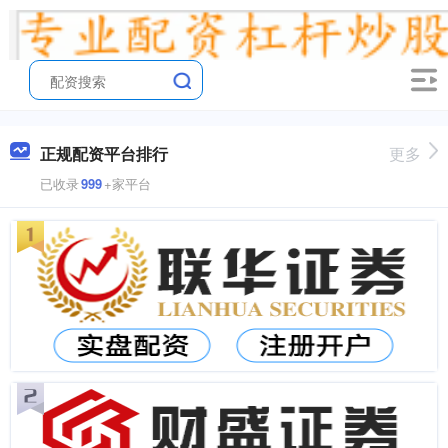
正规配资平台排行
更多
已收录
999
+家平台