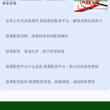
财富倍增
​证券公司买卖股票吗 股指期货配资平台：解锁无限交易潜力
​股票配资招聘：高薪聘请资深配资顾问
​炒股配资：资金杠杆，助力投资收益
​股票配资平台什么意思 股票配资平台：助力您的投资梦想
​股票配资盈利 股票配资首选，稳健增值，成就财富梦想