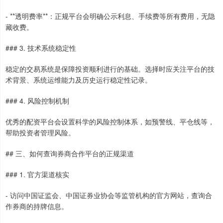
- **透明费率**：正规平台会明确公示利息、手续费等所有费用，无隐
藏收费。
### 3. 技术系统稳定性
稳定的交易系统是保障投资顺利进行的基础。选择时应关注平台的技
术背景、系统运维能力及历史运行稳定性记录。
### 4. 风险控制机制
优秀的配资平台会设置科学的风险控制体系，如预警线、平仓线等，
帮助投资者管理风险。
## 三、如何查询券商合作平台的正规渠道
### 1. 官方渠道核实
- 访问中国证监会、中国证券业协会等监管机构的官方网站，查询合
作券商的持牌信息。