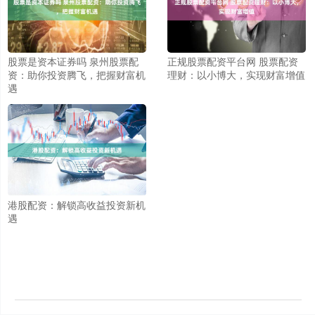
股票是资本证券吗 泉州股票配
正规股票配资平台网 股票配资
资：助你投资腾飞，把握财富机
理财：以小博大，实现财富增值
遇
港股配资：解锁高收益投资新机
遇