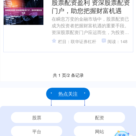
股票配资盈利 资深股票配资
门户，助您把握财富机遇
在瞬息万变的金融市场中，股票配资已
成为投资者把握财富机遇的重要手段。
资深股票配资门户应运而生，为投资者
提供专业、便捷、安全的配资服务。 * **
栏目：联华证券杠杆
阅读：148
放大收益：**杠....
共 1 页/2 条记录
热点关注
股票
配资
平台
网站