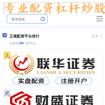
正规配资平台排行
更多
已收录
999
+家平台