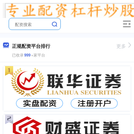
正规配资平台排行
更多
已收录
999
+家平台